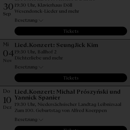
30
19:30 Uhr,
Klavierhaus Döll
Wesendonck-Lieder und mehr
Sep
Besetzung
Tickets
Mi
Mittwoch, 
Lied.Konzert: SeungJick Kim
04
19:30 Uhr,
Ballhof 2
Dichterliebe und mehr
Nov
Besetzung
Tickets
Do
Lied.Konzert: Michał Prószyński und
Donnerstag, 10. Dezembe
Yannick Spanier
10
19:30 Uhr,
Niedersächsischer Landtag Leibnizsaal
Dez
Zum 100. Geburtstag von Alfred Koerppen
Besetzung