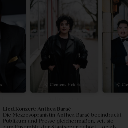
x
© Clemens Heidrich
© Cle
gde
Anthea Barac
Seu
Lied.Konzert: Anthea Barać
Die Mezzosopranistin Anthea Barać beeindruckt
Publikum und Presse gleichermaßen, seit sie
zum Ensemble der Staatsoper gehört – ob als