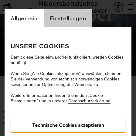
Niedersächsisches
Staatsoper
Staatstheater Hannover
Einstellung Cookienbanner
Allgemein
Einstellungen
Lied.Konzerte
UNSERE COOKIES
Damit diese Seite einwandfrei funktioniert, werden Cookies
benötigt.
© Lamm & Kirch
Wenn Sie „Alle Cookies akzeptieren“ auswählen, stimmen
Sie der Verwendung von technisch notwendigen Cookies
sowie jenen zur Optimierung der Webseite zu.
Intime Liedkunst an besonderen Orten
Weitere Informationen finden Sie in den „Cookie-
Einstellungen“ und in unserer
Datenschutzerklärung
.
„Das deutsche Lied, auch ,Kunstlied‘ genannt,
gilt als eine der intimsten aller musikalischen
Gattungen – häufig auf die Innenwelt des
Technische Cookies akzeptieren
lyrischen Ichs konzentriert und besonders
geeignet für private oder halbprivate