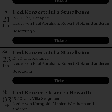
Tickets
Do
Donnerst
Lied.Konzert: Julia Sturzlbaum
21
19:30 Uhr,
Kanapee
Lieder von Paul Abraham, Robert Stolz und anderen
Jan
Besetzung
Tickets
Sa
Samstag,
Lied.Konzert: Julia Sturzlbaum
23
19:30 Uhr,
Kanapee
Lieder von Paul Abraham, Robert Stolz und anderen
Jan
Besetzung
Tickets
Mi
Mittwoch
Lied.Konzert: Kiandra Howarth
03
19:30 Uhr,
Villa Seligmann
Lieder von Korngold, Mahler, Wertheim und
Feb
anderen