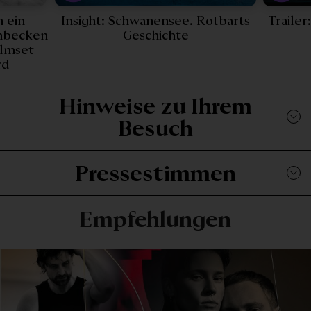
ail_link
 ein
Insight: Schwanensee. Rotbarts
Traile
robenteaser: Schwanensee. Rotbarts Geschichte - 2
Play Video - Insigh
mbecken
Geschichte
ilmset
-
rd
Hinweise zu Ihrem
Besuch
Pressestimmen
Empfehlungen