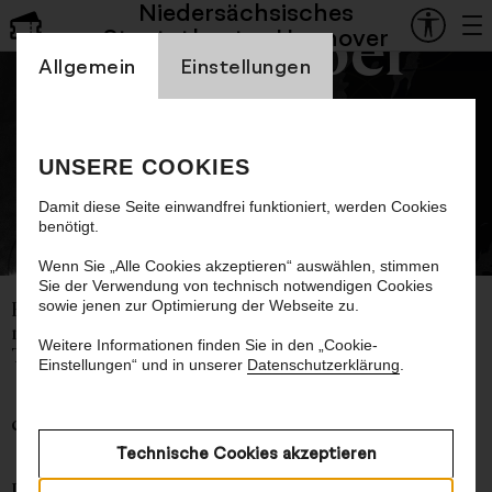
Niedersächsisches
Staatsoper
Staatstheater Hannover
Einstellung Cookienbanner
Allgemein
Einstellungen
Schwanensee. Rotbarts
Geschichte
UNSERE COOKIES
Ballett von Goyo Montero
Damit diese Seite einwandfrei funktioniert, werden Cookies
benötigt.
© Lamm & Kirch
Wenn Sie „Alle Cookies akzeptieren“ auswählen, stimmen
Sie der Verwendung von technisch notwendigen Cookies
sowie jenen zur Optimierung der Webseite zu.
Ballett von Goyo Montero
mit der Musik zu
Schwanensee
von Pjotr
Weitere Informationen finden Sie in den „Cookie-
Tschaikowski
Einstellungen“ und in unserer
Datenschutzerklärung
.
ca. 2 Stunden, eine Pause
Technische Cookies akzeptieren
In atemberaubenden Tanzbildern zeigt Goyo