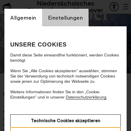
Niedersächsisches
Staatsoper
Staatstheater Hannover
Einstellung Cookienbanner
Allgemein
Einstellungen
Siebtes Sinfoniekonzert
UNSERE COOKIES
Werke von Leoš Janáček, Modest
Mussorgski und Hector Berlioz
Damit diese Seite einwandfrei funktioniert, werden Cookies
benötigt.
©
Wenn Sie „Alle Cookies akzeptieren“ auswählen, stimmen
Sie der Verwendung von technisch notwendigen Cookies
sowie jenen zur Optimierung der Webseite zu.
Weitere Informationen finden Sie in den „Cookie-
Leoš Janáček
Einstellungen“ und in unserer
Datenschutzerklärung
.
Taras Bulba
. Rhapsodie für Orchester (1915)
Modest Mussorgski
Lieder und Tänze des Todes
für Bass und
Technische Cookies akzeptieren
Orchester (1875–77)
Orchesterfassung von Dmitri Schostakowitsch