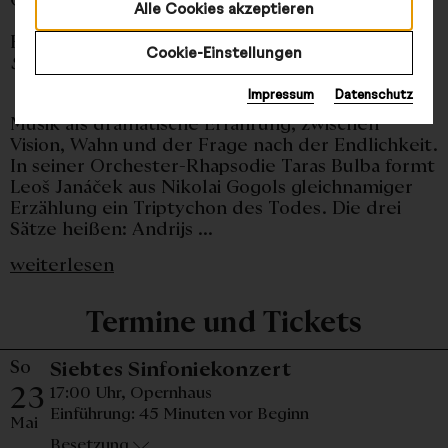
Alle Cookies akzeptieren
Hector Berlioz
Cookie-Einstellungen
Symphonie fantastique
(1830)
Impressum
Datenschutz
Musik als dramatische Erfahrung, zwischen
Vision, Wahn und der Frage nach der Endlichkeit.
In seiner Orchester-Rhapsodie Taras Bulba formt
Leoš Janáček aus Nikolai Gogols gleichnamiger
Erzählung ein Triptychon des Todes. Die drei
Sätze heißen: Andrijs ...
weiterlesen
Termine und Tickets
So
Sonntag, 23. Ma
Siebtes Sinfoniekonzert
23
17:00 Uhr,
Opernhaus
Einführung: 45 Minuten vor Beginn
Mai
Besetzung