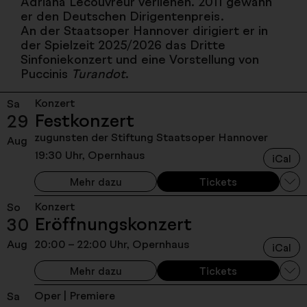
Adriana Lecouvreur verliehen. 2011 gewann
er den Deutschen Dirigentenpreis.
An der Staatsoper Hannover dirigiert er in
der Spielzeit 2025/2026 das Dritte
Sinfoniekonzert und eine Vorstellung von
Puccinis
Turandot
.
Konzert
Sa
Festkonzert
29
zugunsten der Stiftung Staatsoper Hannover
Aug
19:30 Uhr, Opernhaus
iCal
Mehr dazu
Tickets
Konzert
So
Eröffnungskonzert
30
Aug
20:00 – 22:00 Uhr, Opernhaus
iCal
Mehr dazu
Tickets
Oper | Premiere
Sa