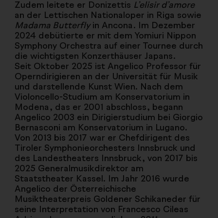
Zudem leitete er Donizettis
L’elisir d’amore
an der Lettischen Nationaloper in Riga sowie
Madama Butterfly
in Ancona. Im Dezember
2024 debütierte er mit dem Yomiuri Nippon
Symphony Orchestra auf einer Tournee durch
die wichtigsten Konzerthäuser Japans.
Seit Oktober 2025 ist Angelico Professor für
Operndirigieren an der Universität für Musik
und darstellende Kunst Wien. Nach dem
Violoncello-Studium am Konservatorium in
Modena, das er 2001 abschloss, begann
Angelico 2003 ein Dirigierstudium bei Giorgio
Bernasconi am Konservatorium in Lugano.
Von 2013 bis 2017 war er Chefdirigent des
Tiroler Symphonieorchesters Innsbruck und
des Landestheaters Innsbruck, von 2017 bis
2025 Generalmusikdirektor am
Staatstheater Kassel. Im Jahr 2016 wurde
Angelico der Österreichische
Musiktheaterpreis Goldener Schikaneder für
seine Interpretation von Francesco Cileas