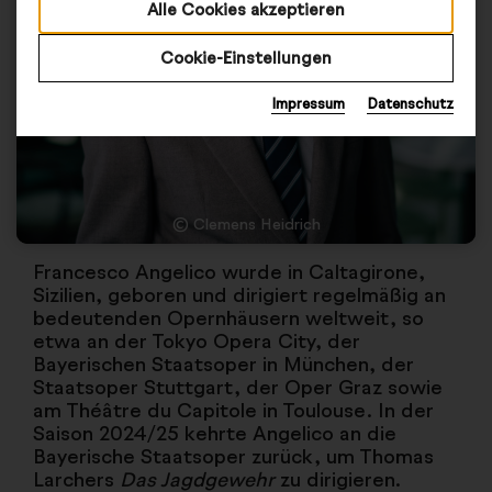
Alle Cookies akzeptieren
Cookie-Einstellungen
Impressum
Datenschutz
© Clemens Heidrich
Francesco Angelico wurde in Caltagirone,
Sizilien, geboren und dirigiert regelmäßig an
bedeutenden Opernhäusern weltweit, so
etwa an der Tokyo Opera City, der
Bayerischen Staatsoper in München, der
Staatsoper Stuttgart, der Oper Graz sowie
am Théâtre du Capitole in Toulouse. In der
Saison 2024/25 kehrte Angelico an die
Bayerische Staatsoper zurück, um Thomas
Larchers
Das Jagdgewehr
zu dirigieren.