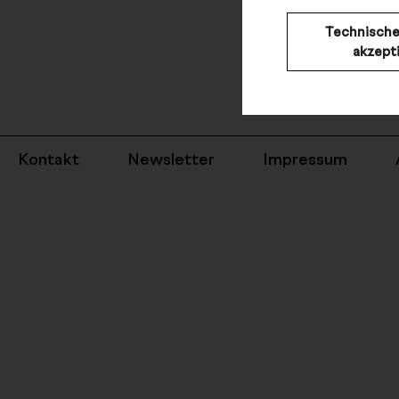
der Opéra d
Saarländisch
Technische
feierte sie E
akzept
Izmailova i
In der Spielz
Hannover.
Kontakt
Newsletter
Impressum