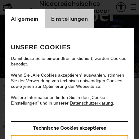
Niedersächsisches
Staatsoper
Staatstheater Hannover
Einstellung Cookienbanner
Allgemein
Einstellungen
Der Barbier von Sevilla
UNSERE COOKIES
Oper von Gioachino Rossini
Damit diese Seite einwandfrei funktioniert, werden Cookies
benötigt.
© Bettina Stöß
Wenn Sie „Alle Cookies akzeptieren“ auswählen, stimmen
Sie der Verwendung von technisch notwendigen Cookies
sowie jenen zur Optimierung der Webseite zu.
Komische Oper von Gioachino Rossini
Libretto von Cesare Sterbini nach Pierre-
Weitere Informationen finden Sie in den „Cookie-
Augustin Caron de Beaumarchais
Einstellungen“ und in unserer
Datenschutzerklärung
.
Italienisch mit deutschen und englischen
Übertiteln
ca. 3 Stunden, eine Pause
Technische Cookies akzeptieren