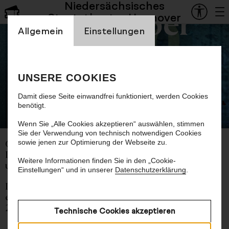
Niedersächsisches
Staatsoper
Staatstheater Hannover
Einstellung Cookienbanner
Allgemein
Einstellungen
La Bohème
UNSERE COOKIES
Damit diese Seite einwandfrei funktioniert, werden Cookies
benötigt.
©
Wenn Sie „Alle Cookies akzeptieren“ auswählen, stimmen
Sie der Verwendung von technisch notwendigen Cookies
sowie jenen zur Optimierung der Webseite zu.
Oper von Giacomo Puccini
Libretto von Giuseppe Giacosa
Weitere Informationen finden Sie in den „Cookie-
und Luigi Illica
Einstellungen“ und in unserer
Datenschutzerklärung
.
In italienischer Sprache mit deutschen und
englischen Übertiteln
2 Stunden 15 Minuten, eine Pause
Technische Cookies akzeptieren