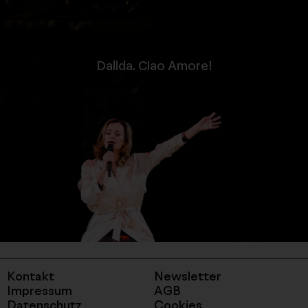
-
Dalida. Ciao Amore!
label_detail_link
Kontakt
Newsletter
Impressum
AGB
Datenschutz
Cookies