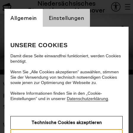
Niedersächsisches
Schauspiel
Staatstheater Hannover
Einstellung Cookienbanner
Mit anderen
Allgemein
Einstellungen
Augen
UNSERE COOKIES
Damit diese Seite einwandfrei funktioniert, werden Cookies
Ein musikalischer Abend über das
benötigt.
Sehen
© Birgit Hupfeld
Wenn Sie „Alle Cookies akzeptieren“ auswählen, stimmen
Sie der Verwendung von technisch notwendigen Cookies
sowie jenen zur Optimierung der Webseite zu.
von Selen Kara und Torsten Kindermann
Weitere Informationen finden Sie in den „Cookie-
Premiere 13.09.2025
Einstellungen“ und in unserer
Datenschutzerklärung
.
1 Std. 30 Min., keine Pause
Technische Cookies akzeptieren
Worum es geht