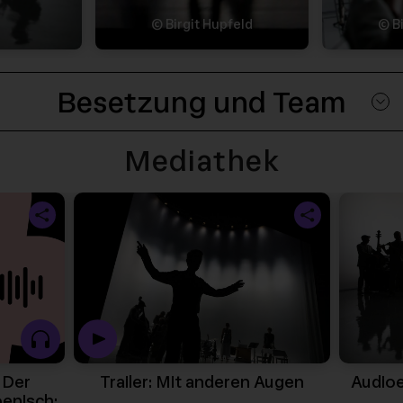
© Birgit Hupfeld
© Bi
Besetzung und Team
Mediathek
Play Video -
 Der
Trailer: Mit anderen Augen
Audioe
 Augen -
enisch: