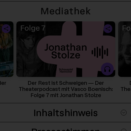
Mediathek
ier
Der Rest ist Schweigen — Der
eo - Trailer: Die Frau mit den vier Armen - 25066
Theaterpodcast mit Vasco Boenisch:
The
en — Der Theaterpodcast mit Vasco Boenisch: Folge
Play Podcas
Folge 7 mit Jonathan Stolze
Inhaltshinweis