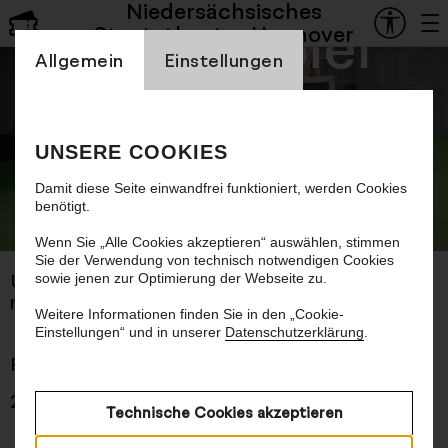
Niedersächsisches
Schauspiel
Die Frau mit
Staatstheater Hannover
Einstellung Cookienbanner
Allgemein
Einstellungen
den vier
Armen
UNSERE COOKIES
Damit diese Seite einwandfrei funktioniert, werden Cookies
benötigt.
© Tobias Kruse / Ostkreuz
Ein Niedersachsen Noir
Wenn Sie „Alle Cookies akzeptieren“ auswählen, stimmen
Sie der Verwendung von technisch notwendigen Cookies
sowie jenen zur Optimierung der Webseite zu.
Uraufführung
nach dem Roman von Jakob Nolte
Weitere Informationen finden Sie in den „Cookie-
Einstellungen“ und in unserer
Datenschutzerklärung
.
Premiere 02.10.2025
2 Std., keine Pause
Technische Cookies akzeptieren