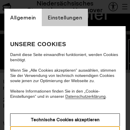
Niedersächsisches
Schauspiel
Staatstheater Hannover
Einstellung Cookienbanner
Allgemein
Einstellungen
Die Wut, die
bleibt
UNSERE COOKIES
Damit diese Seite einwandfrei funktioniert, werden Cookies
benötigt.
© Kerstin Schomburg
Wenn Sie „Alle Cookies akzeptieren“ auswählen, stimmen
Sie der Verwendung von technisch notwendigen Cookies
sowie jenen zur Optimierung der Webseite zu.
Uraufführung
nach dem Roman von Mareike Fallwickl
Weitere Informationen finden Sie in den „Cookie-
Einstellungen“ und in unserer
Datenschutzerklärung
.
2 Std. 10 Min., keine Pause
Premiere 10.9.2023
Technische Cookies akzeptieren
Worum es geht