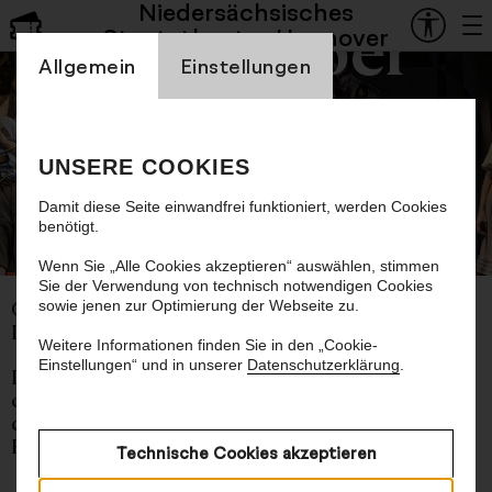
Niedersächsisches
Staatsoper
Staatstheater Hannover
Einstellung Cookienbanner
Allgemein
Einstellungen
Hänsel und Gretel
UNSERE COOKIES
Damit diese Seite einwandfrei funktioniert, werden Cookies
benötigt.
© Bettina Stöß
Wenn Sie „Alle Cookies akzeptieren“ auswählen, stimmen
Sie der Verwendung von technisch notwendigen Cookies
sowie jenen zur Optimierung der Webseite zu.
Oper von Engelbert Humperdinck
Libretto von Adelheid Wette
Weitere Informationen finden Sie in den „Cookie-
Einstellungen“ und in unserer
Datenschutzerklärung
.
In deutscher Sprache mit deutschen und
englischen Übertiteln
ca. 2 Stunden 5 Minuten, eine Pause
Empfohlen ab 8 Jahren
Technische Cookies akzeptieren