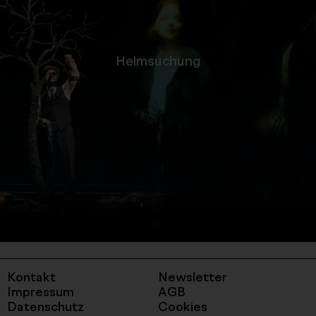
-
Heimsuchung
label_detail_link
Kontakt
Newsletter
Impressum
AGB
Datenschutz
Cookies