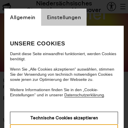
Niedersächsisches
Schauspiel
Staatstheater Hannover
Einstellung Cookienbanner
Allgemein
Einstellungen
Haus zur
Sonne
UNSERE COOKIES
Damit diese Seite einwandfrei funktioniert, werden Cookies
benötigt.
© The Laboratory of Manuel Bürger
Wenn Sie „Alle Cookies akzeptieren“ auswählen, stimmen
Sie der Verwendung von technisch notwendigen Cookies
sowie jenen zur Optimierung der Webseite zu.
Uraufführung
nach dem Roman von Thomas Melle
Weitere Informationen finden Sie in den „Cookie-
Einstellungen“ und in unserer
Datenschutzerklärung
.
Premiere 09.10.2026
Technische Cookies akzeptieren
Worum es geht