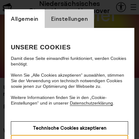
Niedersächsisches
Schauspiel
Staatstheater Hannover
Einstellung Cookienbanner
Allgemein
Einstellungen
Haus zur
Sonne
UNSERE COOKIES
Damit diese Seite einwandfrei funktioniert, werden Cookies
benötigt.
© The Laboratory of Manuel Bürger
Wenn Sie „Alle Cookies akzeptieren“ auswählen, stimmen
Sie der Verwendung von technisch notwendigen Cookies
sowie jenen zur Optimierung der Webseite zu.
Uraufführung
nach dem Roman von Thomas Melle
Weitere Informationen finden Sie in den „Cookie-
Einstellungen“ und in unserer
Datenschutzerklärung
.
Premiere 09.10.2026
Technische Cookies akzeptieren
Worum es geht