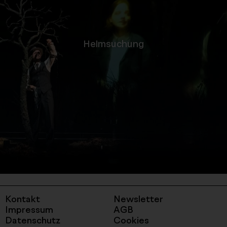
-
Heimsuchung
label_detail_link
Kontakt
Newsletter
Impressum
AGB
Datenschutz
Cookies