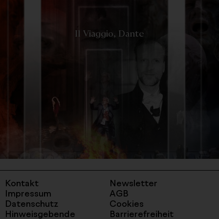
-
Il Viaggio, Dante
label_detail_link
Kontakt
Newsletter
Impressum
AGB
Datenschutz
Cookies
Hinweisgebende
Barrierefreiheit