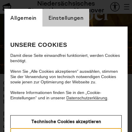
Niedersächsisches
Staatsoper
Staatstheater Hannover
Einstellung Cookienbanner
Allgemein
Einstellungen
Penthesilea
UNSERE COOKIES
Oper von Pascal Dusapin
Damit diese Seite einwandfrei funktioniert, werden Cookies
benötigt.
© Bettina Stöß
Wenn Sie „Alle Cookies akzeptieren“ auswählen, stimmen
Sie der Verwendung von technisch notwendigen Cookies
sowie jenen zur Optimierung der Webseite zu.
Oper von Pascal Dusapin
Libretto vom Komponisten und Beate Haeckl
Weitere Informationen finden Sie in den „Cookie-
nach Heinrich von Kleist
Einstellungen“ und in unserer
Datenschutzerklärung
.
Deutsche Erstaufführung
Deutsch mit deutschen und englischen
Übertiteln
Technische Cookies akzeptieren
ca. 1 Stunde 45 Minuten, keine Pause