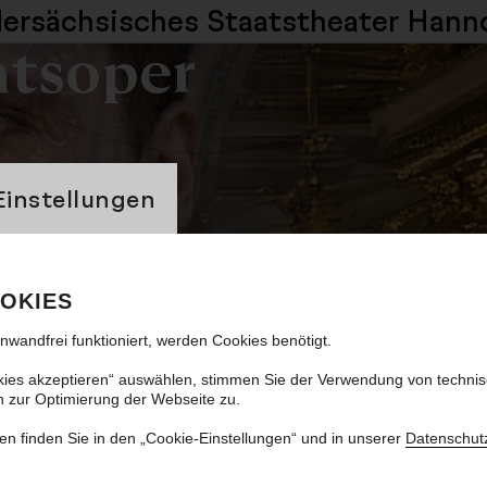
dersächsisches
Staatstheater Hann
atsoper
banner
Einstellungen
ue Dame
OKIES
inwandfrei funktioniert, werden Cookies benötigt.
kies akzeptieren“ auswählen, stimmen Sie der Verwendung von techni
n zur Optimierung der Webseite zu.
en finden Sie in den „Cookie-Einstellungen“ und in unserer
Datenschut