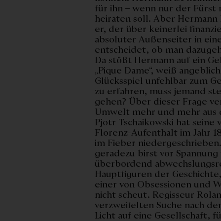
für ihn – wenn nur der Fürst 
heiraten soll. Aber Hermann
er, der über keinerlei finanzi
absoluter Außenseiter in eine
entscheidet, ob man dazugeh
Da stößt Hermann auf ein Ge
„Pique Dame“, weiß angeblic
Glücksspiel unfehlbar zum G
zu erfahren, muss jemand ste
gehen? Über dieser Frage ver
Umwelt mehr und mehr aus 
Pjotr Tschaikowski hat seine
Florenz-Aufenthalt im Jahr 1
im Fieber niedergeschrieben.
geradezu birst vor Spannung 
überbordend abwechslungsreic
Hauptfiguren der Geschichte,
einer von Obsessionen und W
nicht scheut. Regisseur Rola
verzweifelten Suche nach dem
Licht auf eine Gesellschaft,