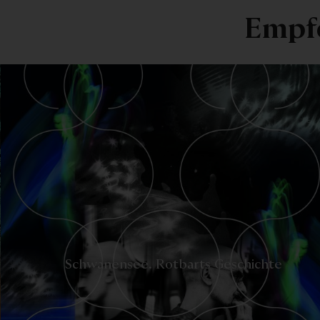
Empf
-
Schwanensee. Rotbarts Geschichte