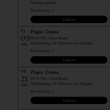
Nachgespräch
Besetzung
Tickets
Fr
Freitag, 09. Oktobe
Pique Dame
09
19:30 Uhr,
Opernhaus
Einführung: 45 Minuten vor Beginn
Okt
Besetzung
Tickets
Mi
Mittwoch, 21. Oktob
Pique Dame
21
19:30 Uhr,
Opernhaus
Einführung: 45 Minuten vor Beginn
Okt
Besetzung
Tickets