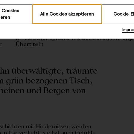
 Cookies
Alle Cookies akzeptieren
Cookie-E
ieren
©
Impre
In russischer Sprache mit deutschen und engl
r
Übertiteln
 ihn überwältigte, träumte
em grün bezogenen Tisch,
heinen und Bergen von
eschichten mit Hindernissen werden
in Lisa verliebt, sie hat auch Gefühle