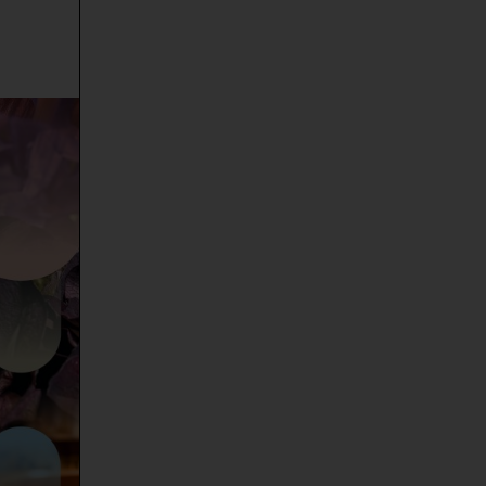
-
Impuls