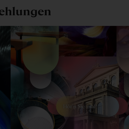
ehlungen
-
Hör’n Sie mal!