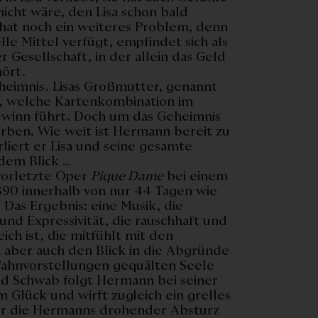
nicht wäre, den Lisa schon bald
 hat noch ein weiteres Problem, denn
elle Mittel verfügt, empfindet sich als
r Gesellschaft, in der allein das Geld
ört.
heimnis. Lisas Großmutter, genannt
h, welche Kartenkombination im
ewinn führt. Doch um das Geheimnis
rben. Wie weit ist Hermann bereit zu
liert er Lisa und seine gesamte
dem Blick …
 vorletzte Oper
Pique Dame
bei einem
890 innerhalb von nur 44 Tagen wie
 Das Ergebnis: eine Musik, die
und Expressivität, die rauschhaft und
h ist, die mitfühlt mit den
 aber auch den Blick in die Abgründe
ahnvorstellungen gequälten Seele
nd Schwab folgt Hermann bei seiner
 Glück und wirft zugleich ein grelles
 für die Hermanns drohender Absturz