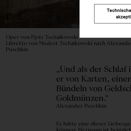
Technische
akzept
Oper von Pjotr Tschaikowski
Libretto von Modest Tschaikowski nach Alexande
Puschkin
„Und als der Schlaf
er von Karten, ein
Bündeln von Geldsc
Goldmünzen.“
Alexander Puschkin
Es hätte eine dieser Liebesg
können: Hermann ist heimlich 