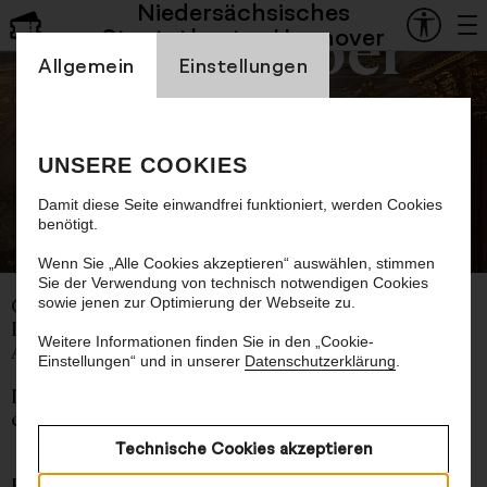
Niedersächsisches
Staatsoper
Staatstheater Hannover
Einstellung Cookienbanner
Allgemein
Einstellungen
Pique Dame
UNSERE COOKIES
Damit diese Seite einwandfrei funktioniert, werden Cookies
benötigt.
©
Wenn Sie „Alle Cookies akzeptieren“ auswählen, stimmen
Sie der Verwendung von technisch notwendigen Cookies
sowie jenen zur Optimierung der Webseite zu.
Oper von Pjotr Tschaikowski
Libretto von Modest Tschaikowski nach
Weitere Informationen finden Sie in den „Cookie-
Alexander Puschkin
Einstellungen“ und in unserer
Datenschutzerklärung
.
In russischer Sprache mit deutschen und
englischen Übertiteln
Technische Cookies akzeptieren
Es hätte eine dieser Liebesgeschichten mit