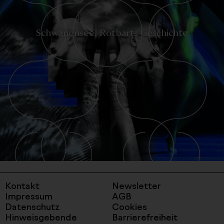
-
Schwanensee. Rotbarts Geschichte
label_detail_link
Kontakt
Newsletter
Impressum
AGB
Datenschutz
Cookies
Hinweisgebende
Barrierefreiheit