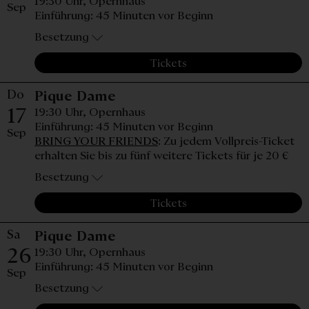
19:30 Uhr,
Opernhaus
Sep
Einführung: 45 Minuten vor Beginn
Besetzung
Tickets
Do
Donnerstag, 17. September 
Pique Dame
17
19:30 Uhr,
Opernhaus
Einführung: 45 Minuten vor Beginn
Sep
BRING YOUR FRIENDS
: Zu jedem Vollpreis-Ticket
erhalten Sie bis zu fünf weitere Tickets für je 20 €
Besetzung
Tickets
Sa
Samstag, 26. September 202
Pique Dame
26
19:30 Uhr,
Opernhaus
Einführung: 45 Minuten vor Beginn
Sep
Besetzung