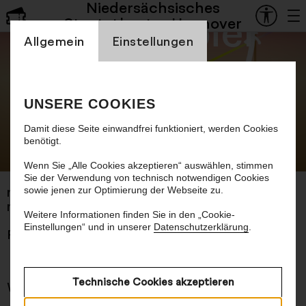
Niedersächsisches
Schauspiel
Staatstheater Hannover
Einstellung Cookienbanner
Allgemein
Einstellungen
Romeo und
Julia
UNSERE COOKIES
Damit diese Seite einwandfrei funktioniert, werden Cookies
benötigt.
©
Wenn Sie „Alle Cookies akzeptieren“ auswählen, stimmen
Sie der Verwendung von technisch notwendigen Cookies
sowie jenen zur Optimierung der Webseite zu.
nach William Shakespeare
mit einem Prolog von Hendrik Bolz
Weitere Informationen finden Sie in den „Cookie-
Einstellungen“ und in unserer
Datenschutzerklärung
.
Premiere 11.09.2026
Technische Cookies akzeptieren
Worum es geht