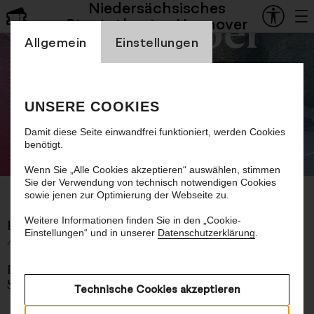
Niedersächsisches
Staatsoper
Staatstheater Hannover
Einstellung Cookienbanner
Allgemein
Einstellungen
Sechstes Sinfoniekonzert
UNSERE COOKIES
Werke von Pascal Dusapin und Ludwig
van Beethoven
Damit diese Seite einwandfrei funktioniert, werden Cookies
benötigt.
©
Wenn Sie „Alle Cookies akzeptieren“ auswählen, stimmen
Sie der Verwendung von technisch notwendigen Cookies
sowie jenen zur Optimierung der Webseite zu.
Weitere Informationen finden Sie in den „Cookie-
Pascal Dusapin
Einstellungen“ und in unserer
Datenschutzerklärung
.
Attacca
für zwei Trompeten und Pauke (1992)
Ludwig van Beethoven
Sinfonie Nr. 9 d-Moll op. 125 (1824)
Technische Cookies akzeptieren