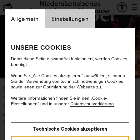
Niedersächsisches
Staatsoper
Staatstheater Hannover
Einstellung Cookienbanner
Allgemein
Einstellungen
Hänsel und Gretel
UNSERE COOKIES
Damit diese Seite einwandfrei funktioniert, werden Cookies
benötigt.
© Bettina Stöß
Wenn Sie „Alle Cookies akzeptieren“ auswählen, stimmen
Sie der Verwendung von technisch notwendigen Cookies
sowie jenen zur Optimierung der Webseite zu.
Oper von Engelbert Humperdinck
Libretto von Adelheid Wette
Weitere Informationen finden Sie in den „Cookie-
Einstellungen“ und in unserer
Datenschutzerklärung
.
In deutscher Sprache mit deutschen und
englischen Übertiteln
ca. 2 Stunden 5 Minuten, eine Pause
Empfohlen ab 8 Jahren
Technische Cookies akzeptieren