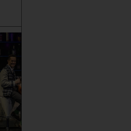
© Bettina Stöß