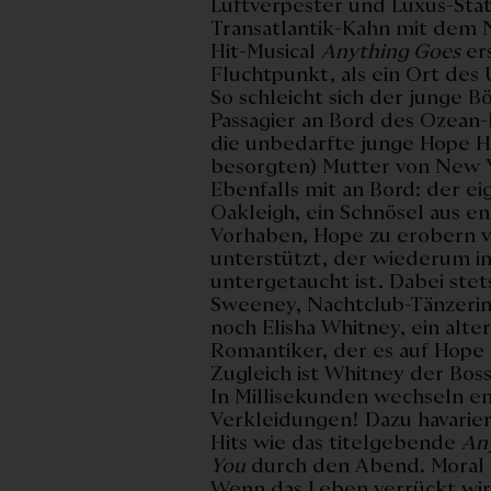
Luftverpester und Luxus-Sta
Transatlantik-Kahn mit dem 
Hit-Musical
Anything Goes
ers
Fluchtpunkt, als ein Ort des
So schleicht sich der junge B
Passagier an Bord des Ozean-D
die unbedarfte junge Hope Har
besorgten) Mutter von New Y
Ebenfalls mit an Bord: der e
Oakleigh, ein Schnösel aus en
Vorhaben, Hope zu erobern 
unterstützt, der wiederum i
untergetaucht ist. Dabei ste
Sweeney, Nachtclub-Tänzerin
noch Elisha Whitney, ein alt
Romantiker, der es auf Hope
Zugleich ist Whitney der Boss
In Millisekunden wechseln e
Verkleidungen! Dazu havarier
Hits wie das titelgebende
An
You
durch den Abend. Moral d
Wenn das Leben verrückt wird