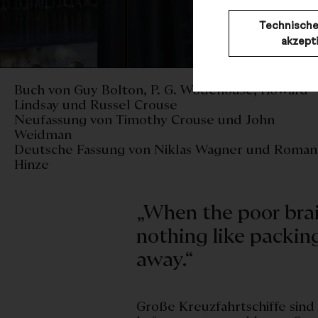
Technische
akzept
© 
Buch von Guy Bolton, P. G. Wodehouse, Howard
Lindsay und Russel Crouse
Neufassung von Timothy Crouse und John
Weidman
Deutsche Fassung von Niklas Wagner und Roman
Hinze
„When the poor brain
nothing like packing
away.“
Große Kreuzfahrtschiffe sin