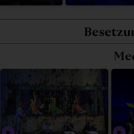
An
Besetzu
Me