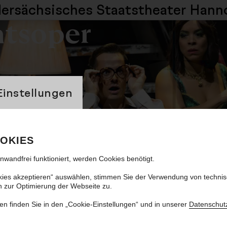
dersächsisches
Staatstheater Hann
atsoper
banner
Einstellungen
hing Goes
OKIES
on Cole Porter
inwandfrei funktioniert, werden Cookies benötigt.
kies akzeptieren“ auswählen, stimmen Sie der Verwendung von techni
n zur Optimierung der Webseite zu.
en finden Sie in den „Cookie-Einstellungen“ und in unserer
Datenschut