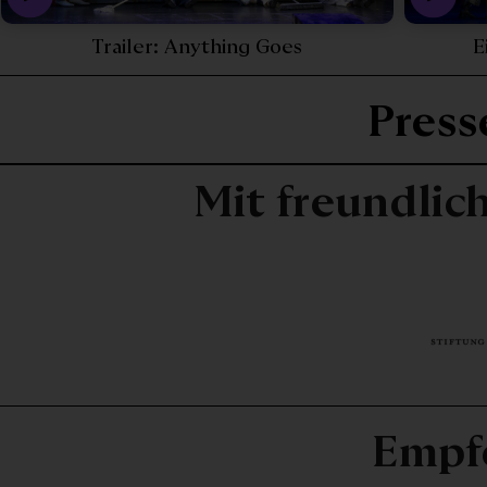
eo - Behind the Scenes: Anything Goes - 25231
Play Video - Traile
Trailer: Anything Goes
E
Pres
Mit freundlic
Empf