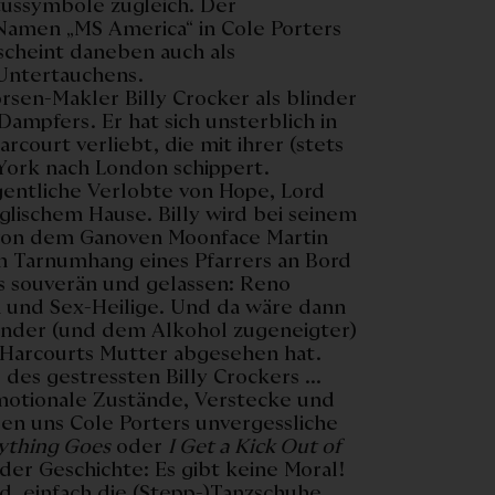
tussymbole zugleich. Der
Namen „MS America“ in Cole Porters
cheint daneben auch als
 Untertauchens.
örsen-Makler Billy Crocker als blinder
ampfers. Er hat sich unsterblich in
court verliebt, die mit ihrer (stets
ork nach London schippert.
igentliche Verlobte von Hope, Lord
glischem Hause. Billy wird bei seinem
von dem Ganoven Moonface Martin
m Tarnumhang eines Pfarrers an Bord
ts souverän und gelassen: Reno
 und Sex-Heilige. Und da wäre dann
ernder (und dem Alkohol zugeneigter)
 Harcourts Mutter abgesehen hat.
 des gestressten Billy Crockers ...
motionale Zustände, Verstecke und
en uns Cole Porters unvergessliche
ything Goes
oder
I Get a Kick Out of
er Geschichte: Es gibt keine Moral!
, einfach die (Stepp-)Tanzschuhe