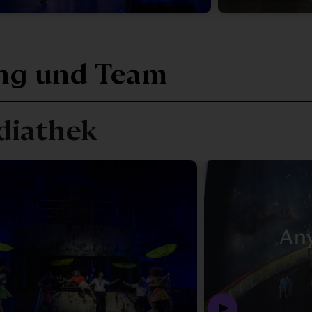
ything Goes
ng und Team
diathek