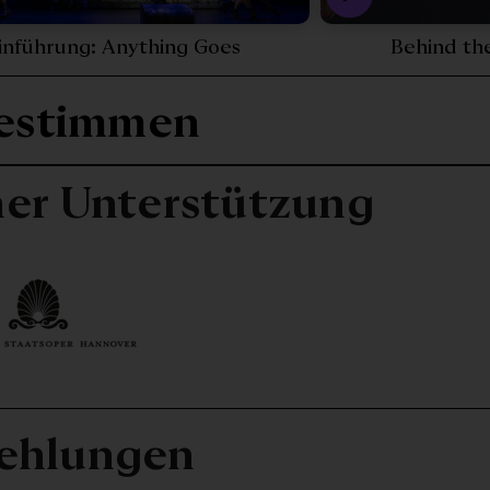
r: Anything Goes - 25314
Play Video - Einführung: 
inführung: Anything Goes
Behind th
sestimmen
her Unterstützung
ehlungen