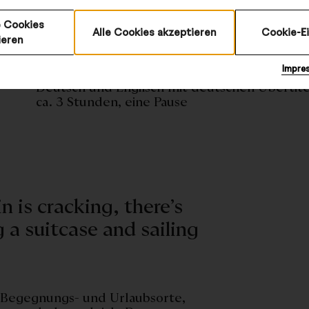
 Cookies
Alle Cookies akzeptieren
Cookie-E
ieren
Bettina Stöß
Impre
Deutsch und Englisch mit deutschen Übertit
ca. 3 Stunden, eine Pause
 is cracking, there’s
 a suitcase and sailing
d Begegnungs- und Urlaubsorte,