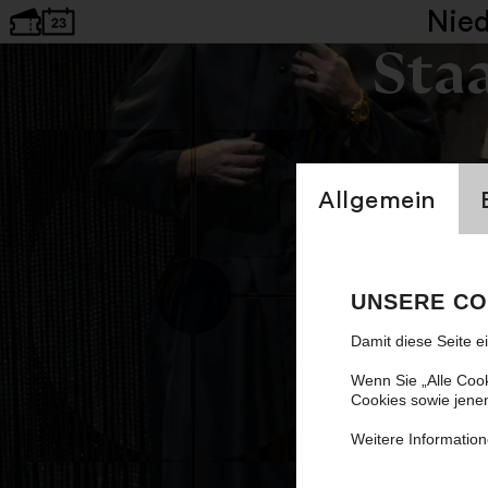
Nie
Sta
Einstellung Cookien
Allgemein
Anyt
UNSERE CO
Musical v
Damit diese Seite e
Wenn Sie „Alle Coo
Cookies sowie jene
Weitere Information