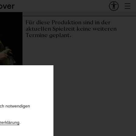
over
Termine und Tickets
Für diese Produktion sind in der
aktuellen Spielzeit keine weiteren
Termine geplant.
sch notwendigen
zerklärung
.