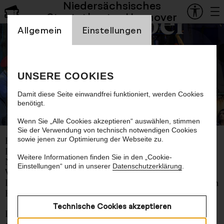
Niedersächsisches
Staatsoper
Staatstheater Hannover
Einstellung Cookienbanner
Allgemein
Einstellungen
Anything Goes
UNSERE COOKIES
Musical von Cole Porter
Damit diese Seite einwandfrei funktioniert, werden Cookies
benötigt.
© Bettina Stöß
Wenn Sie „Alle Cookies akzeptieren“ auswählen, stimmen
Sie der Verwendung von technisch notwendigen Cookies
sowie jenen zur Optimierung der Webseite zu.
Buch von Guy Bolton, P. G. Wodehouse, Howard
Lindsay und Russel Crouse
Weitere Informationen finden Sie in den „Cookie-
Neufassung von Timothy Crouse und John
Einstellungen“ und in unserer
Datenschutzerklärung
.
Weidman
Deutsche Fassung von Niklas Wagner und Roman
Hinze
Technische Cookies akzeptieren
Deutsch und Englisch mit deutschen Übertiteln