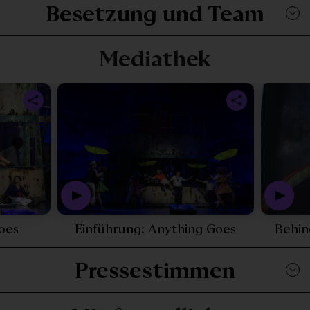
Besetzung und Team
Mediathek
nes: Anything Goes - 25231
Play Video - Trailer: Anything Goes - 25314
Play Video -
Goes
Einführung: Anything Goes
Behin
Pressestimmen