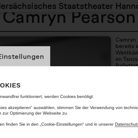
dersächsisches
Staatstheater Hann
Camryn Pearson
Camryn 
bereits 
banner
Wettkäm
Einstellungen
im Tanzs
Balletts
School o
Susan Ja
Glorya K
OKIES
Jodie Ga
inwandfrei funktioniert, werden Cookies benötigt.
„Magna 
Werken 
kies akzeptieren“ auswählen, stimmen Sie der Verwendung von techni
Limón, H
n zur Optimierung der Webseite zu.
mit Pers
Naharin
en finden Sie in den „Cookie-Einstellungen“ und in unserer
Datenschut
Tayeh, 
zusamme