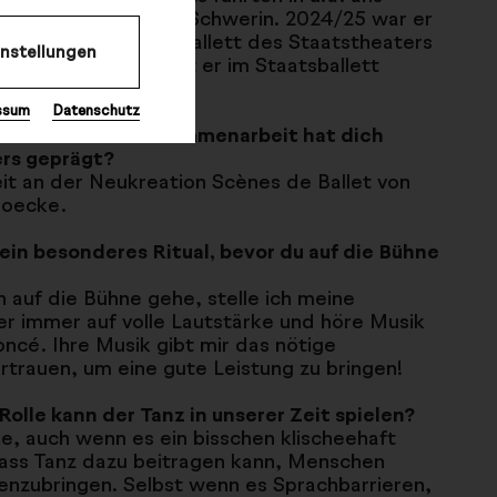
Basel und Ballett X Schwerin. 2024/25 war er
 in Goyo Monteros Ballett des Staatstheaters
instellungen
, seit 2025/26 tanzt er im Staatsballett
r.
ssum
Datenschutz
künstlerische Zusammenarbeit hat dich
rs geprägt?
it an der Neukreation Scènes de Ballet von
oecke.
ein besonderes Ritual, bevor du auf die Bühne
h auf die Bühne gehe, stelle ich meine
r immer auf volle Lautstärke und höre Musik
ncé. Ihre Musik gibt mir das nötige
rtrauen, um eine gute Leistung zu bringen!
olle kann der Tanz in unserer Zeit spielen?
e, auch wenn es ein bisschen klischeehaft
dass Tanz dazu beitragen kann, Menschen
nzubringen. Selbst wenn es Sprachbarrieren,