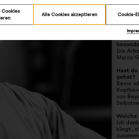
Theater 
 Cookies
Mitglied
Alle Cookies akzeptieren
Cookie-E
Nürnberg
ieren
Hannove
Impre
Welche 
besonde
Die Arbe
Marco G
Hast du 
gehst?
Bevor ic
Kopfhöre
von Beyo
Selbstve
Welche R
Ich denk
klingt, 
zusamme