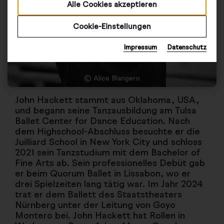
Alle Cookies akzeptieren
Cookie-Einstellungen
Impressum
Datenschutz
© Alice Blangero
John Hackett stammt aus Oklahoma, USA,
und begann seine Tanzausbildung am Tulsa
Ballet Center for Dance Education. Nach
dem Highschool-Abschluss besuchte er die
Juilliard School in New York City und schloss
2021 sein Tanzstudium mit dem Bachelor of
Fine Arts ab. Sein professionelles Debüt gab
er beim Quorum Ballet in Lissabon, wo er
drei Spielzeiten lang tätig war. Im Jahr 2024
trat er dem Ballett des Staatstheaters
Nürnberg unter der Leitung von Goyo
Montero bei. John Hackett hat Rollen in