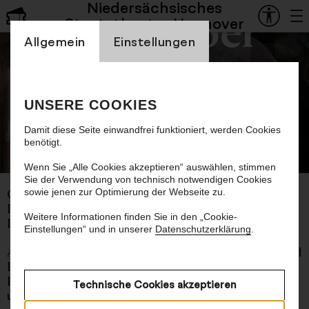
Niedersächsisches
Staatsoper
Staatstheater Hannover
Einstellung Cookienbanner
Allgemein
Einstellungen
Il Viaggio, Dante
UNSERE COOKIES
Die Reise Dantes
Damit diese Seite einwandfrei funktioniert, werden Cookies
benötigt.
©
Wenn Sie „Alle Cookies akzeptieren“ auswählen, stimmen
Sie der Verwendung von technisch notwendigen Cookies
sowie jenen zur Optimierung der Webseite zu.
Oper von Pascal Dusapin
Libretto von Frédéric Boyer nach Dante Alighieri
Weitere Informationen finden Sie in den „Cookie-
Deutsche Erstaufführung
Einstellungen“ und in unserer
Datenschutzerklärung
.
Auftragswerk des Festival d’Aix-en-Provence und
L’Opéra national de Paris in Koproduktion mit
L’Opéra national de Paris, Staatsoper Hannover
Technische Cookies akzeptieren
und Les Théâtres de la Ville de Luxembourg