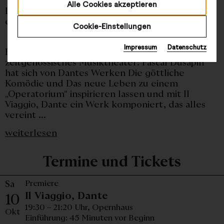
Alle Cookies akzeptieren
In italienischer Sprache mit deutschen und
englischen Übertiteln
Cookie-Einstellungen
Impressum
Datenschutz
Ein Klassiker der Weltliteratur als
zeitgenössisches Musiktheater: Pascal Dusapin
hat sich von Dantes Werken Die göttliche
Komödie und Das neue Leben zu einem
„Operatorium“ inspirieren lassen und mit Il
Viaggio, Dante ein Werk komponiert, das alles
vereint ...
weiterlesen
Termine und Tickets
Sa
Premiere
Samstag, 10. Oktober 2
Il Viaggio, Dante
10
19:30 – 21:20 Uhr,
Opernhaus
Okt
Einführung: 45 Minuten vor Beginn