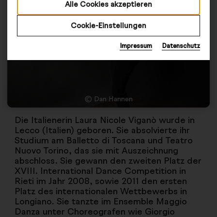
Alle Cookies akzeptieren
Cookie-Einstellungen
Impressum
Datenschutz
© Dan Hannen
Die Italienerin Laura Nicole Viganò wurde in
Lecco (Italien) geboren. Sie absolvierte ihr
Studium am Balletto di Toscana und Teatro
Nuovo Torino, das sie mit Auszeichnung
abschloss. Sie gewann den zweiten Platz der
XVIII. International Dance Competition in
Rieti im Jahr 2008, sowie 2011 den ersten
Platz des internationalen Wettbewerbs in
Longiano. Sie tanzte im Ensemble Maggio
Danza unter Choreografen wie Giorgio