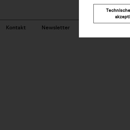
anerkannten
Mariinsky Th
Technische
akzept
Kontakt
Newsletter
Impressum