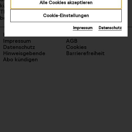
Alle Cookies akzeptieren
künstlerische Projekte, die sich u. a. mit den
Themen Nach-haltigkeit und Upcycling im Kostüm
Cookie-Einstellungen
befassen.
Impressum
Datenschutz
Kontakt
Newsletter
Impressum
AGB
Datenschutz
Cookies
Hinweisgebende
Barrierefreiheit
Abo kündigen