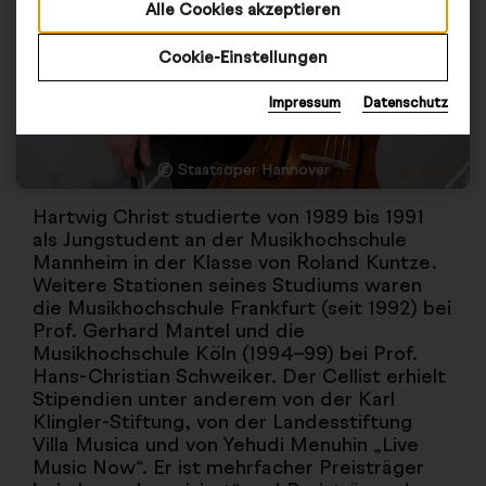
Alle Cookies akzeptieren
Cookie-Einstellungen
Impressum
Datenschutz
© Staatsoper Hannover
Hartwig Christ studierte von 1989 bis 1991
als Jungstudent an der Musikhochschule
Mannheim in der Klasse von Roland Kuntze.
Weitere Stationen seines Studiums waren
die Musikhochschule Frankfurt (seit 1992) bei
Prof. Gerhard Mantel und die
Musikhochschule Köln (1994–99) bei Prof.
Hans-Christian Schweiker. Der Cellist erhielt
Stipendien unter anderem von der Karl
Klingler-Stiftung, von der Landesstiftung
Villa Musica und von Yehudi Menuhin „Live
Music Now“. Er ist mehrfacher Preisträger