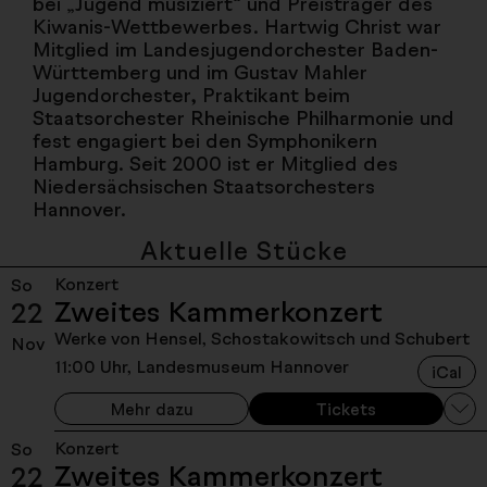
bei „Jugend musiziert“ und Preisträger des
Kiwanis-Wettbewerbes. Hartwig Christ war
Mitglied im Landesjugendorchester Baden-
Württemberg und im Gustav Mahler
Jugendorchester, Praktikant beim
Staatsorchester Rheinische Philharmonie und
fest engagiert bei den Symphonikern
Hamburg. Seit 2000 ist er Mitglied des
Niedersächsischen Staatsorchesters
Hannover.
Aktuelle Stücke
Konzert
So
Zweites Kammerkonzert
22
Werke von Hensel, Schostakowitsch und Schubert
Nov
11:00 Uhr, Landesmuseum Hannover
iCal
Mehr dazu
Tickets
Konzert
So
Zweites Kammerkonzert
22